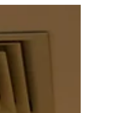
面及參觀，對促進亞太區業界合作與發展發揮積極
作用。到訪日期及地區協會： 3月28日 與 台灣直銷
協會 5月19日至22日 與 韓國直銷協會 7月7日 與 印
尼直銷協會 在各次交流中，雙方深入探討市場趨
勢、分享營運心得，並就彼此市場的特點與挑戰交
換意見。是次交流不僅加強了區域間的了解與互
信，更為未來合作與業界發展奠定了穩固基礎。