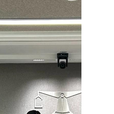
🎤 活動亮點： 1️⃣ 專題講座：由 KBQuest 首
席執行官兼 港大經管學院客座助理教授 Eric
Moy 先生主講。講座深入探討AI技術（如生
成式AI、多智能體系統）等最新趨勢。 2️⃣ 互
動交流：與業界同仁分享實戰經驗，激發創新
思維。 3️⃣ 校園參觀：感受港大創新氛圍，啟
發未來合作可能。 再次感謝所有參與者的積
極投入！期待未來更多交流與合作，共同推動
AI與直銷行業的融合發展！🚀 #HKDSA #AI應
用 #直銷創新 #數位轉型