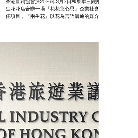
動
香港直銷協會於2026年3月3日和東華三院兩
生花花店合辦一場『花花您心思』企業社會責
任項目，『兩生花』以花為言語溝通的媒介，
提供一個花藝創作的活動，受惠對象為深水埗
區域年齡介乎65嵗或以上的長者，推動她們
積極與社會連繫，在人生裏增添娛興和重視。
除了協助長者利用鮮花製作外，也會一齊學習
“愛”的手語。協會施正華會長帶領12位會員參
與這場有意義的活動，透過花束製作和手語表
達互相溝通，為表達對長者的關心以及分享生
活點滴。活動結束後齊齊拍張大合照及享用一
頓豐盛小食，而參加的長者每位獲頒一份禮
物，給予她們一個歡樂和溫暖的下午！ 感謝
抽空參加活動的每位會員公司，令今次的義工
活動獲得最大的支持。