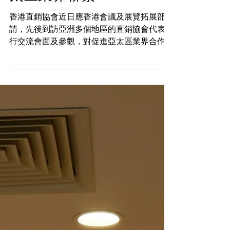
2025年10月3日
緊密交流，共建並加強亞
太區業界聯繫
香港直銷協會近日應香港會議及展覽拓展部邀
請，先後到訪亞洲多個地區的直銷協會代表進
行交流會面及參觀，對促進亞太區業界合作與
發展發揮積極作用。到訪日期及地區協會： 3
月28日 與 台灣直銷協會 5月19日至22日 與
韓國直銷協會 7月7日 與 印尼直銷協會 在各
次交流中，雙方深入探討市場趨勢、分享營運
心得，並就彼此市場的特點與挑戰交換意見。
是次交流不僅加強了區域間的了解與互信，更
為未來合作與業界發展奠定了穩固基礎。